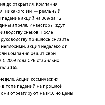
юня до открытия. Компания
я. Никакого ИИ — реальный
и падение акций на 36% за 12
едины апреля. Инвесторы ждут
изводству снеков. После
 руководству пришлось снизить
 неплохими, акция недалеко от
если компания решит свои
. С 2009 года CPB стабильно
гали $65.
й неделе. Акции космических
ь в топе падений на прошлой
к они отреагируют на IPO, но цены