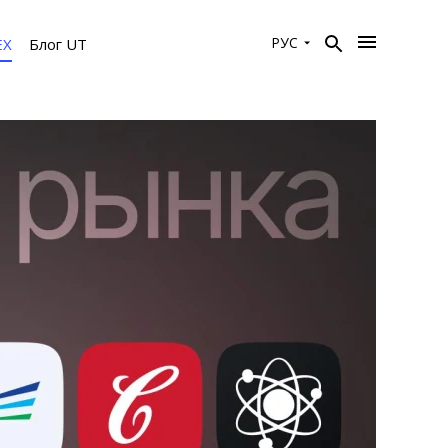
РУС
EX
Блог UT